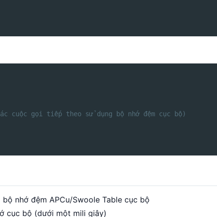
ác cuộc gọi tiếp theo sử dụng bộ nhớ đệm cục bộ)
rong bộ nhớ đệm APCu/Swoole Table cục bộ
hớ cục bộ (dưới một mili giây)