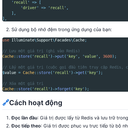
'
recall
'
=>
[
'
driver
'
=>
'
recall
'
,
],
],
Sử dụng bộ nhớ đệm trong ứng dụng của bạn:
use
Illuminate
\
Support
\
Facades
\
Cache
;
// Lưu một giá trị (ghi vào Redis)
Cache
::
store
(
'
recall
'
)->
put
(
'
key
'
,
'
value
'
,
3600
);
// Lấy một giá trị (cuộc gọi đầu tiên truy cập Redis, c
$
value 
=
Cache
::
store
(
'
recall
'
)->
get
(
'
key
'
);
// Xóa một giá trị
Cache
::
store
(
'
recall
'
)->
forget
(
'
key
'
);
🔗
Cách hoạt động
Đọc lần đầu
: Giá trị được lấy từ Redis và lưu trữ t
Đọc tiếp theo
: Giá trị được phục vụ trực tiếp từ bộ n