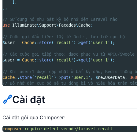
],
],
// Sử dụng nó như bất kỳ bộ nhớ đệm Laravel nào
use
Illuminate
\
Support
\
Facades
\
Cache
;
// Cuộc gọi đầu tiên: lấy từ Redis, lưu trữ cục bộ
$
user 
=
Cache
::
store
(
'
recall
'
)->
get
(
'
user:1
'
);
// Các cuộc gọi tiếp theo: được phục vụ từ APCu/Swoole 
$
user 
=
Cache
::
store
(
'
recall
'
)->
get
(
'
user:1
'
);
// Khi user:1 được cập nhật ở bất kỳ đâu, Redis thông b
Cache
::
store
(
'
recall
'
)->
put
(
'
user:1
'
,
$
newUserData
,
360
// Bộ nhớ đệm cục bộ sẽ tự động bị vô hiệu hóa trên tất
🔗
Cài đặt
Cài đặt gói qua Composer:
composer
require
defectivecode/laravel-recall