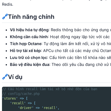
Redis.
🔗
Tính năng chính
Vô hiệu hóa tự động
: Redis thông báo cho ứng dụng 
Không cần cấu hình
: Hoạt động ngay lập tức với các
Tích hợp Octane
: Tự động làm ấm kết nối, xử lý vô h
Hỗ trợ tài xế kép
: APCu cho tất cả các máy chủ Octa
Lưu trữ có chọn lọc
: Cấu hình các tiền tố khóa nào s
Bảo vệ điều kiện đua
: Theo dõi yêu cầu đang chờ xử l
🔗
Ví dụ
// Cấu hình recall làm tài xế bộ nhớ đệm của bạn
// config/cache.php
'
stores
'
=>
[
'
recall
'
=>
[
'
driver
'
=>
'
recall
'
,