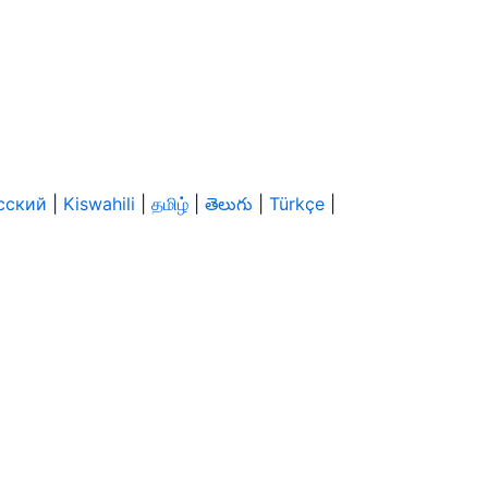
сский
|
Kiswahili
|
தமிழ்
|
తెలుగు
|
Türkçe
|