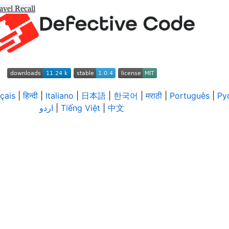
avel Recall
çais
|
हिन्दी
|
Italiano
|
日本語
|
한국어
|
मराठी
|
Português
|
Ру
اردو
|
Tiếng Việt
|
中文