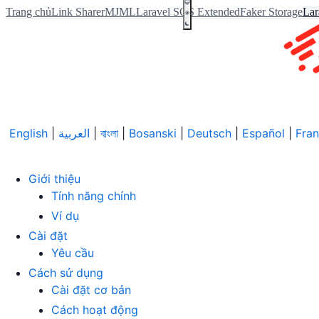
Trang chủ
Link Sharer
MJML
Laravel SQS Extended
Faker Storage
Lar
English
|
العربية
|
বাংলা
|
Bosanski
|
Deutsch
|
Español
|
Fran
Giới thiệu
Tính năng chính
Ví dụ
Cài đặt
Yêu cầu
Cách sử dụng
Cài đặt cơ bản
Cách hoạt động