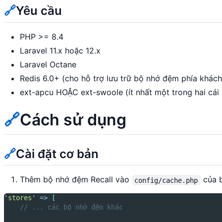
🔗
Yêu cầu
PHP >= 8.4
Laravel 11.x hoặc 12.x
Laravel Octane
Redis 6.0+ (cho hỗ trợ lưu trữ bộ nhớ đệm phía khách
ext-apcu HOẶC ext-swoole (ít nhất một trong hai cái
🔗
Cách sử dụng
🔗
Cài đặt cơ bản
Thêm bộ nhớ đệm Recall vào
của b
config/cache.php
'
stores
'
=>
[
// ... các bộ nhớ đệm khác