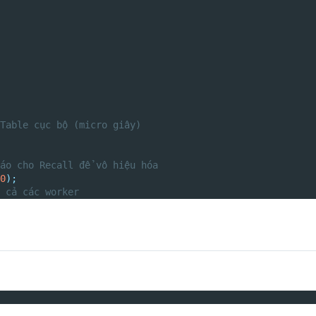
Table cục bộ (micro giây)
áo cho Recall để vô hiệu hóa
0
);
 cả các worker