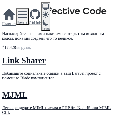
Пакеты
GitHub
Главная
Тема
Наслаждайтесь нашими пакетами с открытым исходным
кодом, пока мы создаём что-то великое.
417,428
загрузок
Link Sharer
Добавляйте социальные ссылки в ваш Laravel проект с
помощью Blade компонентов.
MJML
Легко рендерите MJML письма в PHP без NodeJS или MJML
CLI.