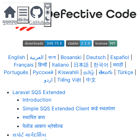
पॅकेजेस
मुख्यपृष्ठ
GitHub
थीम
English
|
العربية
|
বাংলা
|
Bosanski
|
Deutsch
|
Español
|
Français
|
हिन्दी
|
Italiano
|
日本語
|
한국어
|
मराठी
|
Português
|
Русский
|
Kiswahili
|
தமிழ்
|
తెలుగు
|
Türkçe
|
اردو
|
Tiếng Việt
|
中文
Laravel SQS Extended
Introduction
Simple SQS Extended Client कडे स्थलांतर
स्थापित करा
पेलोड आकार थ्रेशोल्ड
સપોર્ટ માર્ગદર્શિકા