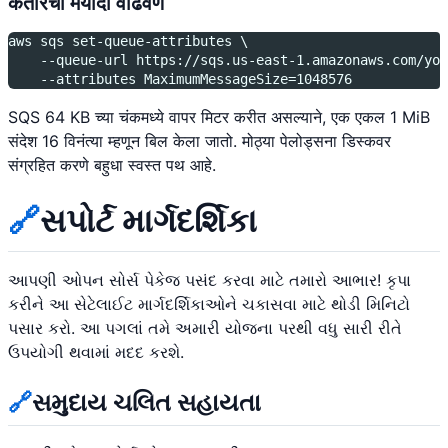
कतारची मर्यादा वाढवणे
aws sqs set-queue-attributes \
    --queue-url https://sqs.us-east-1.amazonaws.com/you
    --attributes MaximumMessageSize=1048576
SQS 64 KB च्या चंकमध्ये वापर मिटर करीत असल्याने, एक एकल 1 MiB
संदेश 16 विनंत्या म्हणून बिल केला जातो. मोठ्या पेलोड्सना डिस्कवर
संग्रहित करणे बहुधा स्वस्त पथ आहे.
🔗
સપોર્ટ માર્ગદર્શિકા
આપણી ઓપન સોર્સ પેકેજ પસંદ કરવા માટે તમારો આભાર! કૃપા
કરીને આ સેટેલાઈટ માર્ગદર્શિકાઓને ચકાસવા માટે થોડી મિનિટો
પસાર કરો. આ પગલાં તમે અમારી યોજના પરથી વધુ સારી રીતે
ઉપયોગી થવામાં મદદ કરશે.
🔗
સમુદાય ચલિત સહાયતા