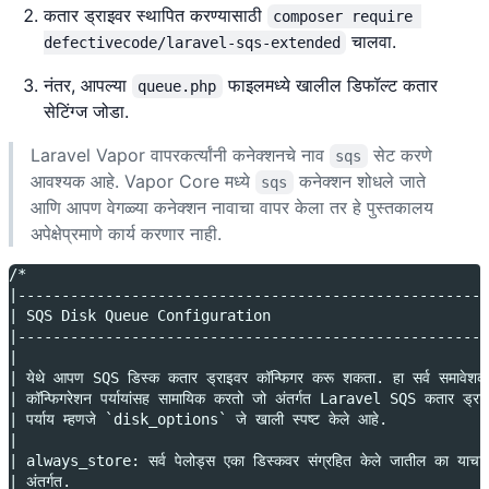
कतार ड्राइवर स्थापित करण्यासाठी
composer require 
चालवा.
defectivecode/laravel-sqs-extended
नंतर, आपल्या
फाइलमध्ये खालील डिफॉल्ट कतार
queue.php
सेटिंग्ज जोडा.
Laravel Vapor वापरकर्त्यांनी कनेक्शनचे नाव
सेट करणे
sqs
आवश्यक आहे. Vapor Core मध्ये
कनेक्शन शोधले जाते
sqs
आणि आपण वेगळ्या कनेक्शन नावाचा वापर केला तर हे पुस्तकालय
अपेक्षेप्रमाणे कार्य करणार नाही.
/*
|-----------------------------------------------------
| SQS Disk Queue Configuration
|-----------------------------------------------------
|
| येथे आपण SQS डिस्क कतार ड्राइवर कॉन्फिगर करू शकता. हा सर्व समावेशक
| कॉन्फिगरेशन पर्यायांसह सामायिक करतो जो अंतर्गत Laravel SQS कतार ड्राय
| पर्याय म्हणजे `disk_options` जे खाली स्पष्ट केले आहे.
|
| always_store: सर्व पेलोड्स एका डिस्कवर संग्रहित केले जातील का याचा निर
| अंतर्गत.