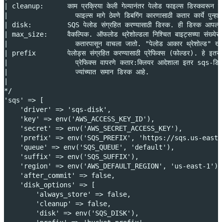
| cleanup:      काम प्रक्रिया केली गेल्यानंतर पेलोड फाइल्स डिस्कवरून काढ
|                 फाइल्स मागे ठेवणे डिबगिंग कारणासाठी कतार कार्ये पुन्हा 
| disk:         SQS पेलोड संग्रहित करण्यासाठी डिस्क. ही डिस्क आपल्या
| max_size:     वैकल्पिक. ऑफलोड थ्रेशोल्डला निश्चित बाइट्सच्या संख्येस
|                 कतारपासून वाचला जातो. "पेलोड आकार थ्रेशोल्ड" खा
| prefix        पेलोड्स संग्रहित करण्यासाठी प्रेफिक्स (फोल्डर). हे इतर
|                 प्रेफिक्स वापरणे कतार:क्लियर आदेशाला इतर sqs-डिस्क सम
|                 ज्यांच्यात समान डिस्क आहे.
|
*/
'sqs' => [
    'driver' => 'sqs-disk',
    'key' => env('AWS_ACCESS_KEY_ID'),
    'secret' => env('AWS_SECRET_ACCESS_KEY'),
    'prefix' => env('SQS_PREFIX', 'https://sqs.us-east
    'queue' => env('SQS_QUEUE', 'default'),
    'suffix' => env('SQS_SUFFIX'),
    'region' => env('AWS_DEFAULT_REGION', 'us-east-1'),
    'after_commit' => false,
    'disk_options' => [
        'always_store' => false,
        'cleanup' => false,
        'disk' => env('SQS_DISK'),