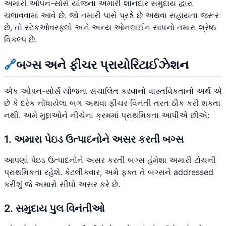
અમારી ઓપન-સોર્સ યોજના અમારી શાનદાર સમુદાય દ્વારા
ચલાવવામાં આવે છે. જો તમારી પાસે પ્રશ્નો છે અથવા સહાયતા જરૂર
છે, તો સ્ટેકઓવરફ્લો અને અન્ય ઓનલાઈન સાધનો તમારા શ્રેષ્ઠ
વિકલ્પ છે.
🔗
બગ્સ અને ફીચર પ્રાયોરિટાઈઝેશન
એક ઓપન-સોર્સ યોજના સંચાલિત કરવાનો વાસ્તવિકતાનો અર્થ એ
છે કે દરેક નોંધાયેલા બગ અથવા ફીચર વિનંતી તરત ઠીક કરી શકતા
નથી. અમે મુદ્દાઓને નીચેના ક્રમમાં પ્રાથમિકતા આપીએ છીએ:
1. અમારા પેઇડ ઉત્પાદનોને અસર કરતી બગ્સ
આપણાં પેઇડ ઉત્પાદનોને અસર કરતી બગ્સ હંમેશા અમારી ટોચની
પ્રાથમિકતા રહેશે. કેટલીકવાર, અમે ફક્ત તે બગ્સને addressed
કરીશું જે અમારો સીધો અસર કરે છે.
2. સમુદાય પુલ વિનંતીઓ