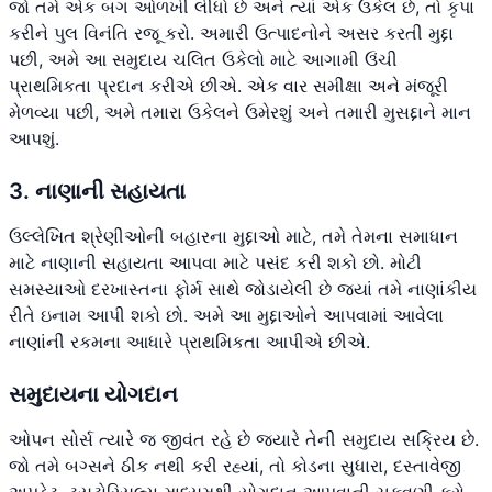
જો તમે એક બગ ઓળખી લીધો છે અને ત્યાં એક ઉકેલ છે, તો કૃપા
કરીને પુલ વિનંતિ રજૂ કરો. અમારી ઉત્પાદનોને અસર કરતી મુદ્દા
પછી, અમે આ સમુદાય ચલિત ઉકેલો માટે આગામી ઉંચી
પ્રાથમિકતા પ્રદાન કરીએ છીએ. એક વાર સમીક્ષા અને મંજૂરી
મેળવ્યા પછી, અમે તમારા ઉકેલને ઉમેરશું અને તમારી મુસદ્દાને માન
આપશું.
3. નાણાની સહાયતા
ઉલ્લેખિત શ્રેણીઓની બહારના મુદ્દાઓ માટે, તમે તેમના સમાધાન
માટે નાણાની સહાયતા આપવા માટે પસંદ કરી શકો છો. મોટી
સમસ્યાઓ દરખાસ્તના ફોર્મ સાથે જોડાયેલી છે જયાં તમે નાણાંકીય
રીતે ઇનામ આપી શકો છો. અમે આ મુદ્દાઓને આપવામાં આવેલા
નાણાંની રકમના આધારે પ્રાથમિકતા આપીએ છીએ.
સમુદાયના યોગદાન
ઓપન સોર્સ ત્યારે જ જીવંત રહે છે જ્યારે તેની સમુદાય સક્રિય છે.
જો તમે બગ્સને ઠીક નથી કરી રહ્યાં, તો કોડના સુધારા, દસ્તાવેજી