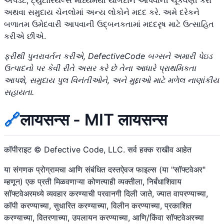
અપડેટ, ટ્યુટોરિયલ્સ માધ્યમથી યોગદાન આપવાની ચૂકવણી કરો
અથવા સમુદાય ચેનલોમાં અન્ય લોકોને મદદ કરે. અમે દરેકને
બળાતમ ઉમેદવારી આપવાની ઉદ્બનકતામાં મદદરૃષ માટે ઉત્સાહિત
કરીએ છીએ.
ફરીથી પુનરાવર્તન કરીએ, DefectiveCode બગ્સને અમારી પેઇડ
ઉત્પાદનો પર કેવી રીતે અસર કરે છે તેના આધારે પ્રાથમિકતા
આપશે, સમુદાય પુલ વિનંતીઓને, અને મુદ્દાઓ માટે મળેલ નાણાંકીય
સહાયતા.
🔗
लायसन्स - MIT लायसन्स
कॉपीराइट © Defective Code, LLC. सर्व हक्क राखीव आहेत
या संगणक प्रोग्रामचा आणि संबंधित दस्तऐवज फाइल्स (या "सॉफ्टवेअर"
म्हणून) एक प्रती मिळवणाऱ्या कोणत्याही व्यक्तीला, निर्बंधाशिवाय
सॉफ्टवेअरमध्ये व्यवहार करण्याची परवानगी दिली जाते, ज्यात वापरण्याच्या,
कॉपी करण्याच्या, सुधारित करण्याच्या, विलीन करण्याच्या, प्रकाशित
करण्याच्या, वितरणाच्या, उपलायन करण्याच्या, आणि/किंवा सॉफ्टवेअरच्या