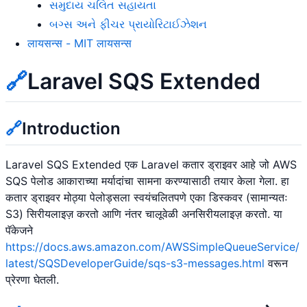
સમુદાય ચલિત સહાયતા
બગ્સ અને ફીચર પ્રાયોરિટાઈઝેશન
लायसन्स - MIT लायसन्स
🔗
Laravel SQS Extended
🔗
Introduction
Laravel SQS Extended एक Laravel कतार ड्राइवर आहे जो AWS
SQS पेलोड आकाराच्या मर्यादांचा सामना करण्यासाठी तयार केला गेला. हा
कतार ड्राइवर मोठ्या पेलोड्सला स्वयंचलितपणे एका डिस्कवर (सामान्यतः
S3) सिरीयलाइज़ करतो आणि नंतर चालूवेळी अनसिरीयलाइज़ करतो. या
पॅकेजने
https://docs.aws.amazon.com/AWSSimpleQueueService/
latest/SQSDeveloperGuide/sqs-s3-messages.html
वरून
प्रेरणा घेतली.