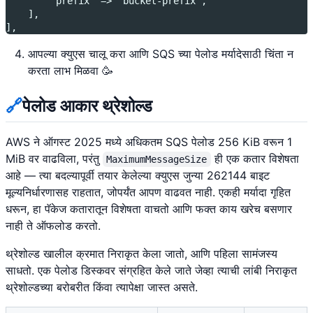
        'prefix' => 'bucket-prefix',
    ],
],
आपल्या क्युएस चालू करा आणि SQS च्या पेलोड मर्यादेसाठी चिंता न
करता लाभ मिळवा 🥳
🔗
पेलोड आकार थ्रेशोल्ड
AWS ने ऑगस्ट 2025 मध्ये अधिकतम SQS पेलोड 256 KiB वरून 1
MiB वर वाढविला, परंतु
ही एक कतार विशेषता
MaximumMessageSize
आहे — त्या बदल्यापूर्वी तयार केलेल्या क्युएस जुन्या 262144 बाइट
मूल्यनिर्धारणासह राहतात, जोपर्यंत आपण वाढवत नाही. एकही मर्यादा गृहित
धरून, हा पॅकेज कतारातून विशेषता वाचतो आणि फक्त काय खरेच बसणार
नाही ते ऑफलोड करतो.
थ्रेशोल्ड खालील क्रमात निराकृत केला जातो, आणि पहिला सामंजस्य
साधतो. एक पेलोड डिस्कवर संग्रहित केले जाते जेव्हा त्याची लांबी निराकृत
थ्रेशोल्डच्या बरोबरीत किंवा त्यापेक्षा जास्त असते.