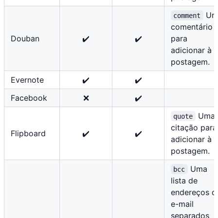
U
comment
comentário
Douban
✔️
✔️
para
adicionar à
postagem.
Evernote
✔️
✔️
Facebook
❌
✔️
Uma
quote
citação para
Flipboard
✔️
✔️
adicionar à
postagem.
Uma
bcc
lista de
endereços d
e-mail
separados