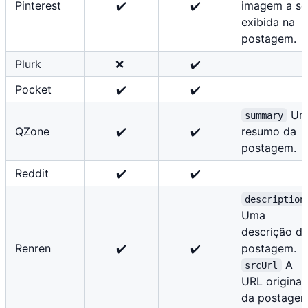
Pinterest
✔️
✔️
imagem a se
exibida na
postagem.
Plurk
❌ ️
✔️
Pocket
✔️
✔️
U
summary
QZone
✔️
✔️
resumo da
postagem.
Reddit
✔️
✔️
description
Uma
descrição d
Renren
✔️
✔️
postagem.
A
srcUrl
URL original
da postagem