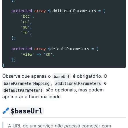
];
protected
array
$
additionalParameters 
=
[
'
bcc
'
,
'
cc
'
,
'
su
'
,
'
to
'
,
];
protected
array
$
defaultParameters 
=
[
'
view
'
=>
'
cm
'
,
];
}
Observe que apenas o
é obrigatório. O
baseUrl
,
e
baseParameterMapping
additionalParameters
são opcionais, mas podem
defaultParameters
aprimorar a funcionalidade.
🔗
$baseUrl
A URL de um serviço
não precisa
começar com