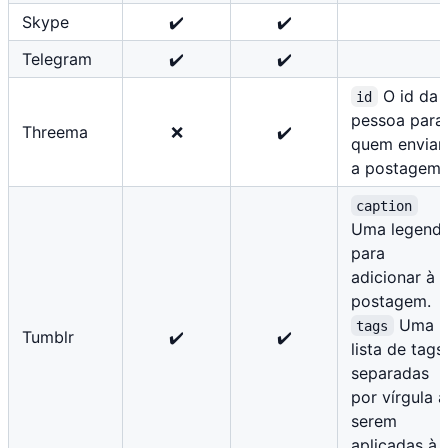
Skype
✔️
✔️
Telegram
✔️
✔️
O id da
id
pessoa para
Threema
❌
✔️
quem enviar
a postagem.
caption
Uma legend
para
adicionar à
postagem.
Uma
tags
Tumblr
✔️
✔️
lista de tags
separadas
por vírgula a
serem
aplicadas à