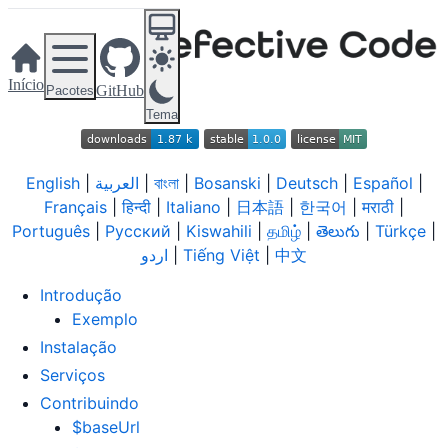
Início
GitHub
Pacotes
Tema
English
|
العربية
|
বাংলা
|
Bosanski
|
Deutsch
|
Español
|
Français
|
हिन्दी
|
Italiano
|
日本語
|
한국어
|
मराठी
|
Português
|
Русский
|
Kiswahili
|
தமிழ்
|
తెలుగు
|
Türkçe
|
اردو
|
Tiếng Việt
|
中文
Introdução
Exemplo
Instalação
Serviços
Contribuindo
$baseUrl