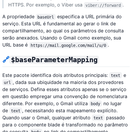
HTTPS. Por exemplo, o Viber usa
.
viber://forward
A propriedade
especifica a URL primária do
baseUrl
serviço. Esta URL é fundamental ao gerar o link de
compartilhamento, ao qual os parâmetros de consulta
serão anexados. Usando o Gmail como exemplo, sua
URL base é
.
https://mail.google.com/mail/u/0
🔗
$baseParameterMapping
Este pacote identifica dois atributos principais:
e
text
, dada sua ubiquidade na maioria dos provedores
url
de serviços. Defina esses atributos apenas se o serviço
em questão empregar uma convenção de nomenclatura
diferente. Por exemplo, o Gmail utiliza
no lugar
body
de
, necessitando esta mapeamento explícito.
text
Quando usar o Gmail, qualquer atributo
passado
text
para o componente blade é transformado no parâmetro
de consulta
no link de compartilhamento.
body