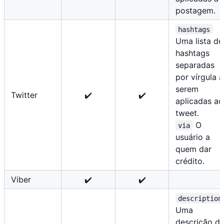
postagem.
hashtags
Uma lista de
hashtags
separadas
por vírgula a
serem
Twitter
✔️
✔️
aplicadas ao
tweet.
O
via
usuário a
quem dar
crédito.
Viber
✔️
✔️
description
Uma
descrição d