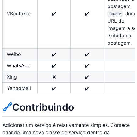
postagem.
VKontakte
✔️
✔️
Uma
image
URL de
imagem a se
exibida na
postagem.
Weibo
✔️
✔️
WhatsApp
✔️
✔️
Xing
❌
✔️
YahooMail
✔️
✔️
🔗
Contribuindo
Adicionar um serviço é relativamente simples. Comece
criando uma nova classe de serviço dentro da