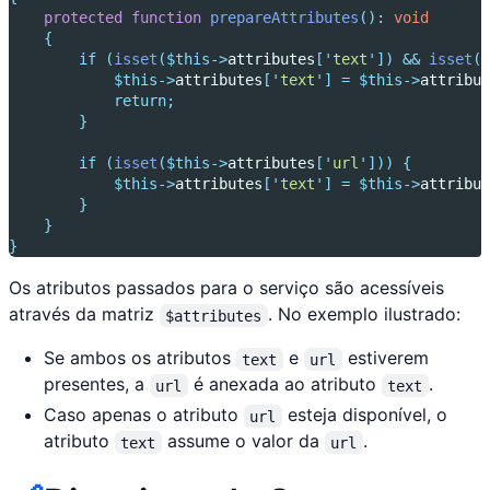
protected
function
prepareAttributes
():
void
{
if
(
isset
($this->
attributes
[
'
text
'
])
&&
isset
($
$this->
attributes
[
'
text
'
]
=
$this->
attribut
return
;
}
if
(
isset
($this->
attributes
[
'
url
'
]))
{
$this->
attributes
[
'
text
'
]
=
$this->
attribut
}
}
}
Os atributos passados para o serviço são acessíveis
através da matriz
. No exemplo ilustrado:
$attributes
Se ambos os atributos
e
estiverem
text
url
presentes, a
é anexada ao atributo
.
url
text
Caso apenas o atributo
esteja disponível, o
url
atributo
assume o valor da
.
text
url