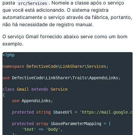
pasta
. Nomeie a classe após o serviço
src/Services
que você está adicionando. O sistema registra
automaticamente o serviço através da fábrica, portanto,
não há necessidade de registro manual.
O serviço Gmail fornecido abaixo serve como um bom
exemplo.
<?php
namespace
DefectiveCode
\
LinkSharer
\
Services
;
use
DefectiveCode
\
LinkSharer
\
Traits
\
AppendsLinks
;
class
Gmail
extends
Service
{
use
AppendsLinks
;
protected
string
$
baseUrl 
=
'
https://mail.google.co
protected
array
$
baseParameterMapping 
=
[
'
text
'
=>
'
body
'
,