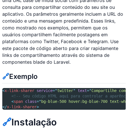
uma URL base de mídia social com parâmetros de
consulta para compartilhar conteúdo do seu site ou
aplicativo. Os parâmetros geralmente incluem a URL do
conteúdo e uma mensagem predefinida. Esses links,
como mostrado nos exemplos, permitem que os
usuários compartilhem facilmente postagens em
plataformas como Twitter, Facebook e Telegram. Use
este pacote de código aberto para criar rapidamente
links de compartilhamento através do sistema de
componentes blade do Laravel.
🔗
Exemplo
<
x-link-sharer
service
=
"
twitter
"
text
=
"
Compartilhe comi
<!-- Seu código HTML aqui para controlar a aparênci
<
span
class
=
"
bg-blue-500 hover:bg-blue-700 text-whi
</
x-link-sharer
>
🔗
Instalação