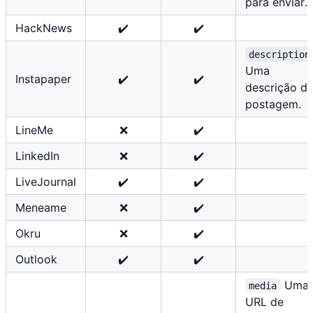
para enviar.
HackNews
✔️
✔️
description
Uma
Instapaper
✔️
✔️
descrição d
postagem.
LineMe
❌️
✔️
LinkedIn
❌
✔️
LiveJournal
✔️
✔️
Meneame
❌️
✔️
Okru
❌️
✔️
Outlook
✔️
✔️
Uma
media
URL de