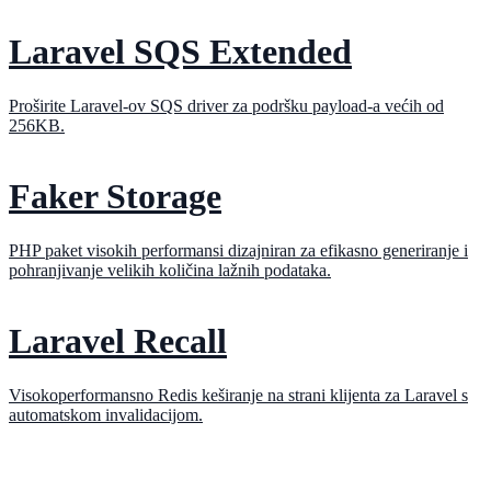
Laravel SQS Extended
Proširite Laravel-ov SQS driver za podršku payload-a većih od
256KB.
Faker Storage
PHP paket visokih performansi dizajniran za efikasno generiranje i
pohranjivanje velikih količina lažnih podataka.
Laravel Recall
Visokoperformansno Redis keširanje na strani klijenta za Laravel s
automatskom invalidacijom.