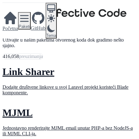
Paketi
GitHub
Početna
Tema
Uživajte u našim paketima otvorenog koda dok gradimo nešto
sjajno.
416,058
preuzimanja
Link Sharer
Dodajte društvene linkove u svoj Laravel projekt koristeći Blade
komponente.
MJML
Jednostavno renderirajte MJML email unutar PHP-a bez NodeJS-a
ili MJML CLI-ja.