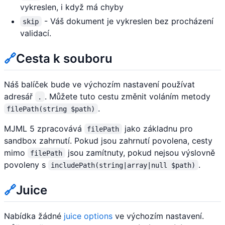
vykreslen, i když má chyby
- Váš dokument je vykreslen bez procházení
skip
validací.
🔗
Cesta k souboru
Náš balíček bude ve výchozím nastavení používat
adresář
. Můžete tuto cestu změnit voláním metody
.
.
filePath(string $path)
MJML 5 zpracovává
jako základnu pro
filePath
sandbox zahrnutí. Pokud jsou zahrnutí povolena, cesty
mimo
jsou zamítnuty, pokud nejsou výslovně
filePath
povoleny s
.
includePath(string|array|null $path)
🔗
Juice
Nabídka žádné
juice options
ve výchozím nastavení.