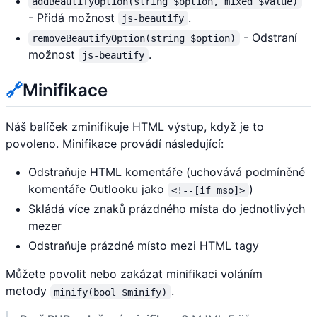
addBeautifyOption(string $option, mixed $value)
- Přidá možnost
.
js-beautify
- Odstraní
removeBeautifyOption(string $option)
možnost
.
js-beautify
🔗
Minifikace
Náš balíček zminifikuje HTML výstup, když je to
povoleno. Minifikace provádí následující:
Odstraňuje HTML komentáře (uchovává podmíněné
komentáře Outlooku jako
)
<!--[if mso]>
Skládá více znaků prázdného místa do jednotlivých
mezer
Odstraňuje prázdné místo mezi HTML tagy
Můžete povolit nebo zakázat minifikaci voláním
metody
.
minify(bool $minify)