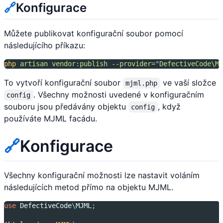
🔗
Konfigurace
Můžete publikovat konfigurační soubor pomocí
následujícího příkazu:
php
artisan
vendor:publish
--provider=
"
DefectiveCode\MJ
To vytvoří konfigurační soubor
ve vaší složce
mjml.php
. Všechny možnosti uvedené v konfiguračním
config
souboru jsou předávány objektu
, když
config
používáte MJML facádu.
🔗
Konfigurace
Všechny konfigurační možnosti lze nastavit voláním
následujících metod přímo na objektu MJML.
use
DefectiveCode
\
MJML
;