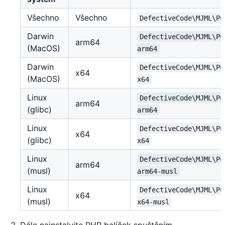
Všechno
Všechno
DefectiveCode\MJML\Pu
Darwin
DefectiveCode\MJML\Pu
arm64
(MacOS)
arm64
Darwin
DefectiveCode\MJML\Pu
x64
(MacOS)
x64
Linux
DefectiveCode\MJML\Pu
arm64
(glibc)
arm64
Linux
DefectiveCode\MJML\Pu
x64
(glibc)
x64
Linux
DefectiveCode\MJML\Pu
arm64
(musl)
arm64-musl
Linux
DefectiveCode\MJML\Pu
x64
(musl)
x64-musl
Dále nainstalujte PHP balíček spuštěním