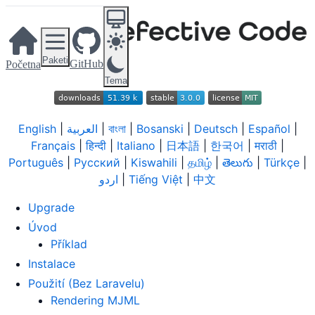
Paketi
GitHub
Početna
Tema
English
|
العربية
|
বাংলা
|
Bosanski
|
Deutsch
|
Español
|
Français
|
हिन्दी
|
Italiano
|
日本語
|
한국어
|
मराठी
|
Português
|
Русский
|
Kiswahili
|
தமிழ்
|
తెలుగు
|
Türkçe
|
اردو
|
Tiếng Việt
|
中文
Upgrade
Úvod
Příklad
Instalace
Použití (Bez Laravelu)
Rendering MJML