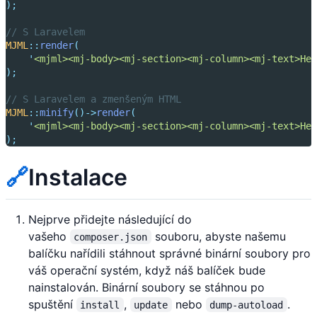
);
// S Laravelem
MJML
::
render
(
'
<mjml><mj-body><mj-section><mj-column><mj-text>Hel
);
// S Laravelem a zmenšeným HTML
MJML
::
minify
()->
render
(
'
<mjml><mj-body><mj-section><mj-column><mj-text>Hel
);
🔗
Instalace
Nejprve přidejte následující do
vašeho
souboru, abyste našemu
composer.json
balíčku nařídili stáhnout správné binární soubory pro
váš operační systém, když náš balíček bude
nainstalován. Binární soubory se stáhnou po
spuštění
,
nebo
.
install
update
dump-autoload