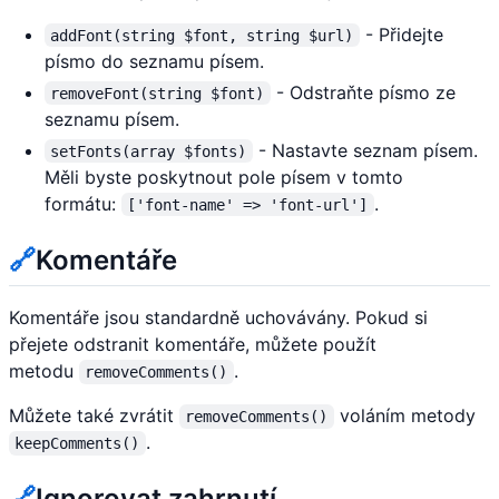
- Přidejte
addFont(string $font, string $url)
písmo do seznamu písem.
- Odstraňte písmo ze
removeFont(string $font)
seznamu písem.
- Nastavte seznam písem.
setFonts(array $fonts)
Měli byste poskytnout pole písem v tomto
formátu:
.
['font-name' => 'font-url']
🔗
Komentáře
Komentáře jsou standardně uchovávány. Pokud si
přejete odstranit komentáře, můžete použít
metodu
.
removeComments()
Můžete také zvrátit
voláním metody
removeComments()
.
keepComments()
🔗
Ignorovat zahrnutí