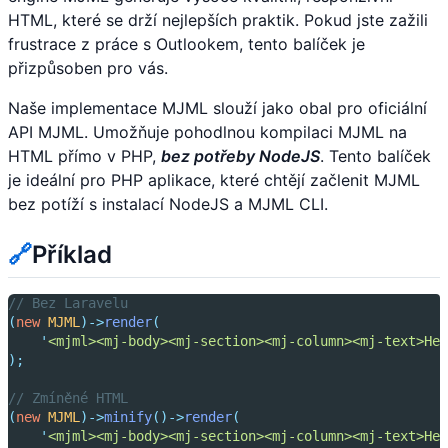
HTML, které se drží nejlepších praktik. Pokud jste zažili
frustrace z práce s Outlookem, tento balíček je
přizpůsoben pro vás.
Naše implementace MJML slouží jako obal pro oficiální
API MJML. Umožňuje pohodlnou kompilaci MJML na
HTML přímo v PHP,
bez potřeby NodeJS
. Tento balíček
je ideální pro PHP aplikace, které chtějí začlenit MJML
bez potíží s instalací NodeJS a MJML CLI.
🔗
Příklad
// Bez Laravelu
(
new
MJML
)->
render
(
'
<mjml><mj-body><mj-section><mj-column><mj-text>Hel
);
// Zmíněné HTML
(
new
MJML
)->
minify
()->
render
(
'
<mjml><mj-body><mj-section><mj-column><mj-text>Hel