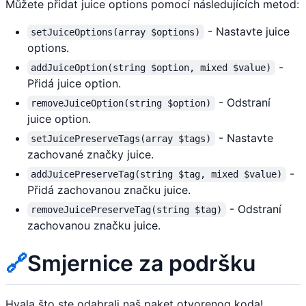
Můžete přidat juice options pomocí následujících metod:
- Nastavte juice
setJuiceOptions(array $options)
options.
-
addJuiceOption(string $option, mixed $value)
Přidá juice option.
- Odstraní
removeJuiceOption(string $option)
juice option.
- Nastavte
setJuicePreserveTags(array $tags)
zachované značky juice.
-
addJuicePreserveTag(string $tag, mixed $value)
Přidá zachovanou značku juice.
- Odstraní
removeJuicePreserveTag(string $tag)
zachovanou značku juice.
🔗
Smjernice za podršku
Hvala što ste odabrali naš paket otvorenog koda!