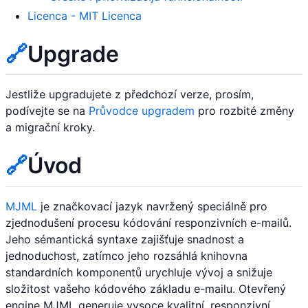
Licenca - MIT Licenca
🔗
Upgrade
Jestliže upgradujete z předchozí verze, prosím,
podívejte se na
Průvodce upgradem
pro rozbité změny
a migrační kroky.
🔗
Úvod
MJML
je značkovací jazyk navržený speciálně pro
zjednodušení procesu kódování responzivních e-mailů.
Jeho sémantická syntaxe zajišťuje snadnost a
jednoduchost, zatímco jeho rozsáhlá knihovna
standardních komponentů urychluje vývoj a snižuje
složitost vašeho kódového základu e-mailu. Otevřený
engine MJML generuje vysoce kvalitní, responzivní