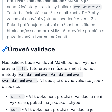
Proč PHP-založená minifikace?
MJML 5 již
nepoužívá starý zranitelný balíček
.
html-minifier
Tento balíček stále udržuje minifikaci v PHP, aby
zachoval chování výstupu zavedené v verzi 2.x.
Pokud potřebujete nativní možnosti minifikace
htmlnano/cssnano pro MJML 5, otevřete problém s
požadovaným tvarem možností.
🔗
Úroveň validace
Náš balíček bude validovat MJML pomocí výchozí
úrovně
. Tuto úroveň můžete změnit pomocí
soft
metody
validationLevel(ValidationLevel 
. Následující úrovně validace jsou k
$validationLevel)
dispozici:
- Váš dokument prochází validací a není
strict
vykreslen, pokud má jakoukoli chybu
- Váš dokument prochází validací a je
soft