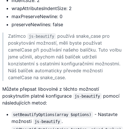
indentSize: 2
wrapAttributesIndentSize: 2
maxPreserveNewline: 0
preserveNewlines: false
Zatímco
používá snake_case pro
js-beautify
poskytování možností, měli byste používat
camelCase při používání našeho balíčku. Tuto volbu
jsme učinili, abychom náš balíček udrželi
konzistentní s ostatními konfiguračními možnostmi.
Náš balíček automaticky převede možnosti
camelCase na snake_case.
Můžete přepsat libovolné z těchto možností
poskytnutím platné konfigurace
pomocí
js-beautify
následujících metod:
- Nastavte
setBeautifyOptions(array $options)
možnosti
.
js-beautify