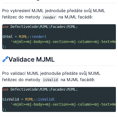
Pro vykreslení MJML jednoduše předáte svůj MJML
řetězec do metody
na MJML facádě:
render
use
DefectiveCode
\
MJML
\
Facades
\
MJML
;
$
html 
=
MJML
::
render
(
'
<mjml><mj-body><mj-section><mj-column><mj-text>Hel
);
🔗
Validace MJML
Pro validaci MJML jednoduše předáte svůj MJML
řetězec do metody
na MJML facádě:
isValid
use
DefectiveCode
\
MJML
\
Facades
\
MJML
;
$
isValid 
=
MJML
::
isValid
(
'
<mjml><mj-body><mj-section><mj-column><mj-text>Hel
);