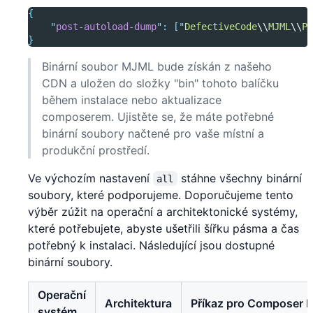
{
"
post-autoload-dump
"
:
[
"
DefectiveCode
\\
MJML
\\
Pu
}
Binární soubor MJML bude získán z našeho
CDN a uložen do složky "bin" tohoto balíčku
během instalace nebo aktualizace
composerem. Ujistěte se, že máte potřebné
binární soubory načtené pro vaše místní a
produkční prostředí.
Ve výchozím nastavení
stáhne všechny binární
all
soubory, které podporujeme. Doporučujeme tento
výběr zúžit na operační a architektonické systémy,
které potřebujete, abyste ušetřili šířku pásma a čas
potřebný k instalaci. Následující jsou dostupné
binární soubory.
Operační
Architektura
Příkaz pro Composer 
systém