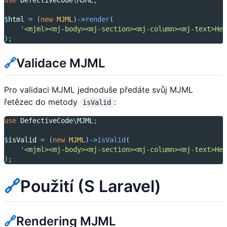
use
DefectiveCode
\
MJML
;
$
html 
=
(
new
MJML
)->
render
(
'
<mjml><mj-body><mj-section><mj-column><mj-text>Hel
);
🔗
Validace MJML
Pro validaci MJML jednoduše předáte svůj MJML
řetězec do metody
:
isValid
use
DefectiveCode
\
MJML
;
$
isValid 
=
(
new
MJML
)->
isValid
(
'
<mjml><mj-body><mj-section><mj-column><mj-text>Hel
);
🔗
Použití (S Laravel)
🔗
Rendering MJML