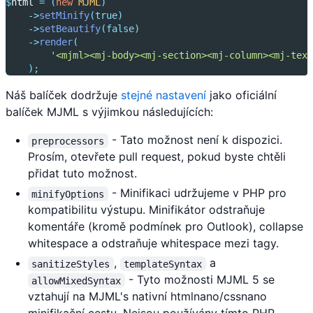
$
html 
=
(
new
MJML
)
->
setMinify
(true)
->
setBeautify
(false)
->
render
(
'
<mjml><mj-body><mj-section><mj-column><mj-text
);
Náš balíček dodržuje
stejné nastavení
jako oficiální
balíček MJML s výjimkou následujících:
- Tato možnost není k dispozici.
preprocessors
Prosím, otevřete pull request, pokud byste chtěli
přidat tuto možnost.
- Minifikaci udržujeme v PHP pro
minifyOptions
kompatibilitu výstupu. Minifikátor odstraňuje
komentáře (kromě podmínek pro Outlook), collapse
whitespace a odstraňuje whitespace mezi tagy.
,
a
sanitizeStyles
templateSyntax
- Tyto možnosti MJML 5 se
allowMixedSyntax
vztahují na MJML's nativní htmlnano/cssnano