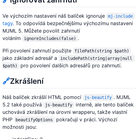
Ve výchozím nastavení náš balíček ignoruje
mj-include
tagy
. To odpovídá bezpečnějšímu výchozímu nastavení
MJML 5. Můžete povolit zahrnutí
voláním
.
ignoreIncludes(false)
Při povolení zahrnutí použijte
filePath(string $path)
jako základní adresář a
includePath(string|array|null 
pro povolení dalších adresářů pro zahrnutí.
$path)
🔗
Zkrášlení
Náš balíček zkrášlí HTML pomocí
. MJML
js-beautify
5.2 také používá
interně, ale tento balíček
js-beautify
uchovává zkrášlení na úrovni wrapperu, takže vlastní
PHP
pokračují v práci. Výchozí
beautifyOptions
možnosti jsou: