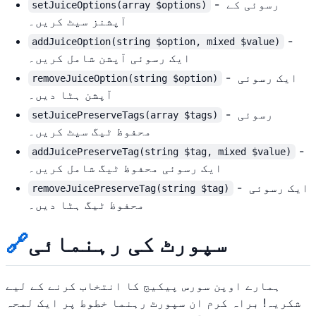
- رسوئی کے
setJuiceOptions(array $options)
آپشنز سیٹ کریں۔
-
addJuiceOption(string $option, mixed $value)
ایک رسوئی آپشن شامل کریں۔
- ایک رسوئی
removeJuiceOption(string $option)
آپشن ہٹا دیں۔
- رسوئی
setJuicePreserveTags(array $tags)
محفوظ ٹیگ سیٹ کریں۔
-
addJuicePreserveTag(string $tag, mixed $value)
ایک رسوئی محفوظ ٹیگ شامل کریں۔
- ایک رسوئی
removeJuicePreserveTag(string $tag)
محفوظ ٹیگ ہٹا دیں۔
سپورٹ کی رہنمائی
🔗
ہمارے اوپن سورس پیکیج کا انتخاب کرنے کے لیے
شکریہ! براہ کرم ان سپورٹ رہنما خطوط پر ایک لمحہ