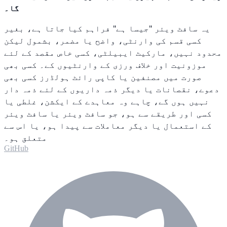
گا۔
یہ سافٹ ویئر "جیسا ہے" فراہم کیا جاتا ہے، بغیر
کسی قسم کی وارنٹی، واضح یا مضمر، بشمول لیکن
محدود نہیں، مارکیٹ ایبیلٹی، کسی خاص مقصد کے لئے
موزونیت اور خلاف ورزی کے وارنٹیوں کے۔ کسی بھی
صورت میں مصنفین یا کاپی رائٹ ہولڈرز کسی بھی
دعوے، نقصانات یا دیگر ذمہ داریوں کے لئے ذمہ دار
نہیں ہوں گے، چاہے وہ معاہدے کے ایکشن، غلطی یا
کسی اور طریقے سے ہو، جو سافٹ ویئر یا سافٹ ویئر
کے استعمال یا دیگر معاملات سے پیدا ہو، یا اس سے
متعلق ہو۔
GitHub