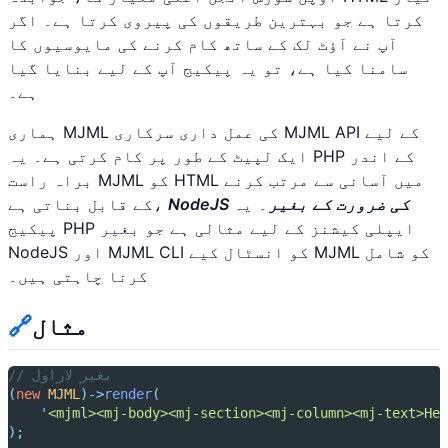
کرتا ہے جو بہترین طریقوں کی پیروی کرتا ہے۔ اگر
آپ نے آؤٹ لک کے ساتھ کام کرنے کی مایوسیوں کا
سامنا کیا ہے، تو یہ پیکیج آپ کے لیے بنایا گیا
ہے۔
ہماری MJML کی عمل داری سرکاری MJML API کے لیے
ایک لپیٹ کے طور پر کام کرتی ہے۔ یہ PHP کے اندر
براہ راست MJML کو HTML میں آسانی سے مرتب کرنے
NodeJS کی ضرورت کے بغیر
۔ یہ
کے قابل بناتی ہے،
پیکیج PHP ایپلی کیشنز کے لیے مثالی ہے جو بغیر
NodeJS اور MJML CLI کو انسٹال کیے MJML کو شامل
کرنا چاہتی ہیں۔
مثال
🔗
// بغیر لاراول
(
new
MJML
)->
render
(
'
<mjml><mj-body><mj-section><mj-column><mj-text>Hel
);