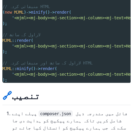
// منیفائی کردہ HTML
(
new
MJML
)->
minify
()->
render
(
'
<mjml><mj-body><mj-section><mj-column><mj-text>Hel
);
// لاراول کے ساتھ
MJML
::
render
(
'
<mjml><mj-body><mj-section><mj-column><mj-text>Hel
);
// لاراول کے ساتھ اور منیفائی کردہ HTML
MJML
::
minify
()->
render
(
'
<mjml><mj-body><mj-section><mj-column><mj-text>Hel
);
تنصیب
🔗
فائل میں مندرجہ ذیل
پہلے اپنے
composer.json
شامل کریں تاکہ ہمارے پیکیج کو ہدایت دی جا
سکے کہ جب ہمارے پیکیج کو انسٹال کیا جائے تو