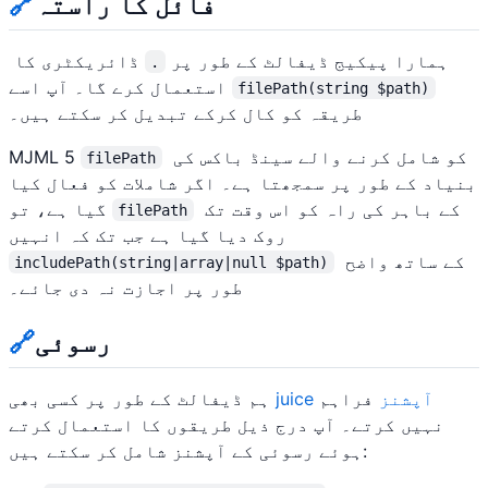
فائل کا راستہ
🔗
ہمارا پیکیج ڈیفالٹ کے طور پر
ڈائریکٹری کا
.
استعمال کرے گا۔ آپ اسے
filePath(string $path)
طریقہ کو کال کرکے تبدیل کر سکتے ہیں۔
کو شامل کرنے والے سینڈ باکس کی
MJML 5
filePath
بنیاد کے طور پر سمجھتا ہے۔ اگر شاملات کو فعال کیا
کے باہر کی راہ کو اس وقت تک
گیا ہے، تو
filePath
روک دیا گیا ہے جب تک کہ انہیں
کے ساتھ واضح
includePath(string|array|null $path)
طور پر اجازت نہ دی جائے۔
رسوئی
🔗
juice آپشنز
فراہم
ہم ڈیفالٹ کے طور پر کسی بھی
نہیں کرتے۔ آپ درج ذیل طریقوں کا استعمال کرتے
ہوئے رسوئی کے آپشنز شامل کر سکتے ہیں: