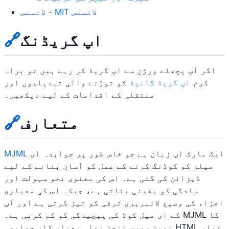
لائسنس - MIT لائسنس
اپ گریڈنگ
🔗
اگر آپ پچھلے ورژن سے اپ گریڈ کر رہے ہیں تو براہ
کرم
اپ گریڈ گائیڈ
کو توڑنے والی تبدیلیوں اور
منتقلی کے اقدامات کے لیے دیکھیں۔
متعارف
🔗
ایک مارک اپ زبان ہے جو خاص طور پر جوابدہ ای
MJML
میلز کو کوڈنگ کرنے کے عمل کو آسان بنانے کے لیے
ڈیزائن کی گئی ہے۔ اس کی معنوی نحو سہولت اور
سادگی کو یقینی بناتی ہے، جبکہ اس کی معیاری
اجزاء کی وسیع لائبریری ترقی کو تیز کرتی ہے اور آپ
کے ای میل کوڈ کی پیچیدگی کو کم کرتی ہے۔ MJML کا
اوپن سورس انجن اعلی معیار کا، جوابدہ HTML تیار