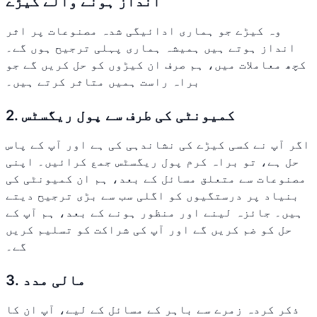
انداز ہونے والے کیڑے
وہ کیڑے جو ہماری ادائیگی شدہ مصنوعات پر اثر
انداز ہوتے ہیں ہمیشہ ہماری پہلی ترجیح ہوں گے۔
کچھ معاملات میں، ہم صرف ان کیڑوں کو حل کریں گے جو
براہ راست ہمیں متاثر کرتے ہیں۔
2. کمیونٹی کی طرف سے پول ریگسٹس
اگر آپ نے کسی کیڑے کی نشاندہی کی ہے اور آپ کے پاس
حل ہے، تو براہ کرم پول ریگسٹس جمع کرائیں۔ اپنی
مصنوعات سے متعلق مسائل کے بعد، ہم ان کمیونٹی کی
بنیاد پر درستگیوں کو اگلی سب سے بڑی ترجیح دیتے
ہیں۔ جائزہ لینے اور منظور ہونے کے بعد، ہم آپ کے
حل کو ضم کریں گے اور آپ کی شراکت کو تسلیم کریں
گے۔
3. مالی مدد
ذکر کردہ زمرے سے باہر کے مسائل کے لیے، آپ ان کا