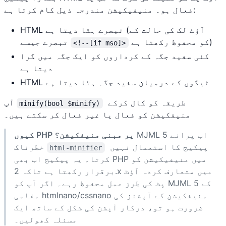
فعال ہو۔ منیفیکیشن مندرجہ ذیل کام کرتا ہے:
HTML تبصرے ہٹا دیتا ہے (آؤٹ لک کی حالت کے
کو محفوظ رکھتا ہے)
تبصرے جیسے
<!--[if mso]>
کئی سفید جگہ کے کرداروں کو ایک جگہ میں گرا
دیتا ہے
HTML ٹیگوں کے درمیان سفید جگہ ہٹا دیتا ہے
طریقہ کو کال کرکے
آپ
minify(bool $minify)
منیفکیشن کو فعال یا غیر فعال کر سکتے ہیں۔
MJML 5 اب پرانے
کیوں PHP پر مبنی منیفکیشن؟
پیکیج کا استعمال نہیں
خطرناک
html-minifier
کرتا۔ یہ پیکیج اب بھی PHP میں منیفیکیشن کو
برقرار رکھتا ہے تاکہ 2.x میں متعارف کردہ آؤٹ
پٹ کی طرز عمل محفوظ رہے۔ اگر آپ کو MJML 5 کے
مقامی htmlnano/cssnano منیفکیشن کے آپشنز کی
ضرورت ہو تو، درکار آپشن کی شکل کے ساتھ ایک
مسئلہ کھولیں۔