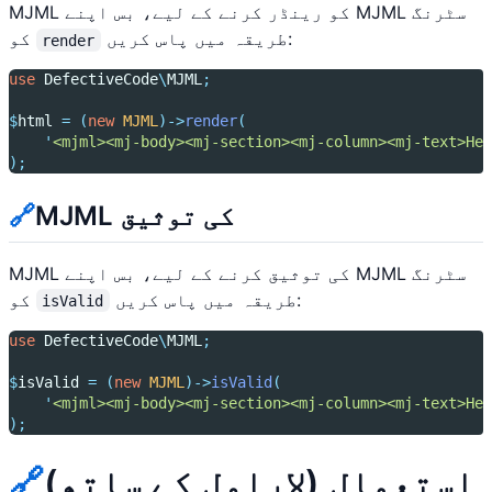
MJML کو رینڈر کرنے کے لیے، بس اپنے MJML سٹرنگ
طریقہ میں پاس کریں:
کو
render
use
DefectiveCode
\
MJML
;
$
html 
=
(
new
MJML
)->
render
(
'
<mjml><mj-body><mj-section><mj-column><mj-text>Hel
);
MJML کی توثیق
🔗
MJML کی توثیق کرنے کے لیے، بس اپنے MJML سٹرنگ
طریقہ میں پاس کریں:
کو
isValid
use
DefectiveCode
\
MJML
;
$
isValid 
=
(
new
MJML
)->
isValid
(
'
<mjml><mj-body><mj-section><mj-column><mj-text>Hel
);
استعمال (لاراول کے ساتھ)
🔗