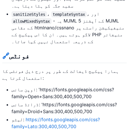
سفید جگہ کو ہٹا دیتا ہے۔
، اور
،
sanitizeStyles
templateSyntax
- یہ MJML 5 کے آپشنز MJML
allowMixedSyntax
کے مقامی htmlnano/cssnano منیفیکیشن راستے پر
لاگو ہوتے ہیں۔ ان کا اس پیکیج کے PHP منیفائر
کے ذریعہ استعمال نہیں کیا جاتا۔
فونٹس
🔗
ہمارا پیکیج ڈیفالٹ کے طور پر درج ذیل فونٹس کا
استعمال کرتا ہے:
اوپن سانس: 'https://fonts.googleapis.com/css?
family=Open+Sans:300,400,500,700
ڈرائڈ سانس: 'https://fonts.googleapis.com/css?
family=Droid+Sans:300,400,500,700
https://fonts.googleapis.com/css?
لیٹو:
family=Lato:300,400,500,700