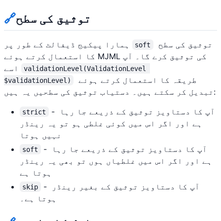
توثیق کی سطح
🔗
توثیق کی سطح
ہمارا پیکیج ڈیفالٹ کے طور پر
soft
کا استعمال کرتے ہوئے MJML کی توثیق کرے گا۔ آپ
اسے
validationLevel(ValidationLevel 
طریقہ کا استعمال کرتے ہوئے
$validationLevel)
تبدیل کر سکتے ہیں۔ دستیاب توثیق کی سطحیں یہ ہیں:
- آپ کا دستاویز توثیق کے ذریعے جا رہا
strict
ہے اور اگر اس میں کوئی غلطی ہو تو یہ رینڈر
نہیں ہوتا
- آپ کا دستاویز توثیق کے ذریعے جا رہا
soft
ہے اور اگر اس میں غلطیاں ہوں تو بھی یہ رینڈر
ہوتا ہے
- آپ کا دستاویز توثیق کے بغیر رینڈر
skip
ہوتا ہے۔