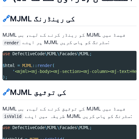
MJML کی رینڈرنگ
🔗
MJML کو رینڈر کرنے کے لیے، بس MJML فیسڈ میں
پر اپنے MJML سٹرنگ کو پاس کریں:
render
use
DefectiveCode
\
MJML
\
Facades
\
MJML
;
$
html 
=
MJML
::
render
(
'
<mjml><mj-body><mj-section><mj-column><mj-text>Hel
);
MJML کی توثیق
🔗
MJML کی توثیق کرنے کے لیے، بس MJML فیسڈ میں
طریقہ میں اپنے MJML سٹرنگ کو پاس کریں:
isValid
use
DefectiveCode
\
MJML
\
Facades
\
MJML
;