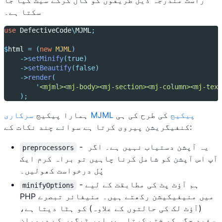
راست مندرجہ ذیل طریقوں کو کال کرکے سیٹ کیا جا
سکتا ہے۔
use
DefectiveCode
\
MJML
;
$
html 
=
(
new
MJML
)
->
setMinify
(true)
->
setBeautify
(false)
->
render
(
'
<mjml><mj-body><mj-section><mj-column><mj-text
);
سرکاری MJML پیکیج
کی طرح کی ہی
ہمارا پیکیج
کنفیگریشن پیروی کرتا ہے سوائے چند نکات کے:
- یہ آپشن دستیاب نہیں ہے۔ اگر
preprocessors
آپ اس آپشن کو شامل کرنا چاہیں تو براہ کرم ایک
پُل درخواست کھولیں۔
- ہم آؤٹ پٹ کی مطابقت کے لیے
minifyOptions
PHP میں منیفیکیشن رکھتے ہیں۔ منیفائر تبصرے
(آؤٹ لک کی حالتوں کے علاوہ) کو ہٹا دیتا ہے،
سفید جگہ کو ختم کرتا ہے، اور ٹیگوں کے درمیان