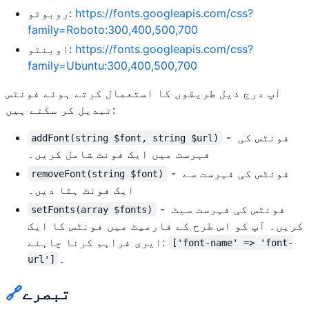
https://fonts.googleapis.com/css?
روبوٹو:
family=Roboto:300,400,500,700
https://fonts.googleapis.com/css?
اوبنٹو:
family=Ubuntu:300,400,500,700
آپ درج ذیل طریقوں کا استعمال کرتے ہوئے فونٹس
تبدیل کر سکتے ہیں:
- فونٹس کی
addFont(string $font, string $url)
فہرست میں ایک فونٹ شامل کریں۔
- فونٹس کی فہرست سے
removeFont(string $font)
ایک فونٹ ہٹا دیں۔
- فونٹس کی فہرست سیٹ
setFonts(array $fonts)
کریں۔ آپ کو اس طرح کے فارمیٹ میں فونٹس کا ایک
ایری فراہم کرنا چاہئے:
['font-name' => 'font-
۔
url']
تبصرے
🔗