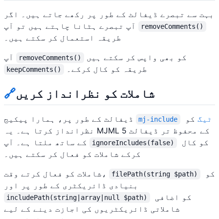
بہت سے تبصرے ڈیفالٹ کے طور پر رکھے جاتے ہیں۔ اگر
آپ تبصرے ہٹانا چاہتے ہیں تو آپ
removeComments()
طریقہ استعمال کر سکتے ہیں۔
کو بھی واپس کر سکتے ہیں
آپ
removeComments()
طریقہ کو کال کرکے۔
keepComments()
شاملات کو نظرانداز کریں
🔗
ٹیگ
کو
ڈیفالٹ کے طور پر، ہمارا پیکیج
mj-include
نظرانداز کرتا ہے۔ یہ MJML 5 کے محفوظ تر ڈیفالٹ
کو کال
کے ساتھ ملتا ہے۔ آپ
ignoreIncludes(false)
کرکے شاملات کو فعال کر سکتے ہیں۔
کو
شاملات کو فعال کرتے وقت،
filePath(string $path)
بنیادی ڈائریکٹری کے طور پر اور
کو اضافی
includePath(string|array|null $path)
شاملاتی ڈائریکٹریوں کی اجازت دینے کے لیے