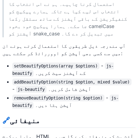
استعمال کرنا چاہیے۔ ہم نے اس انتخاب کا
انتخاب اس لیے کیا ہے تاکہ ہمارے پیکیج کو
کنفیگریشن کے باقی آپشنز کے ساتھ مستقل رکھا
جا سکے۔ ہمارا پیکیج خود بخود camelCase
آپشنز کو snake_case میں تبدیل کر دے گا۔
آپ مندرجہ ذیل طریقوں کا استعمال کرتے ہوئے ان
میں سے کسی بھی آپشن کو اووررائڈ کر سکتے ہیں:
-
setBeautifyOptions(array $options)
js-
کے آپشنز سیٹ کریں۔
beautify
addBeautifyOption(string $option, mixed $value)
آپشن شامل کریں۔
-
js-beautify
-
removeBeautifyOption(string $option)
js-
آپشن ہٹا دیں۔
beautify
منیفائی
🔗
ہمارا پیکیج HTML آؤٹ پٹ کو منیفائی کرے گا جب یہ