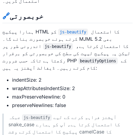
استعمال کریں۔
خوبصورتی
🔗
کا استعمال
ہمارا پیکیج HTML کو
js-beautify
کرتے ہوئے خوبصورت بنائے گا۔ MJML 5.2 بھی
کا استعمال کرتا ہے،
اندرونی طور پر
js-beautify
لیکن یہ پیکیج لیپت کی سطح کی خوبصورتی کو برقرار
کے
رکھتا ہے تاکہ حسب ضرورت PHP
beautifyOptions
کام کرتے رہیں۔ ڈیفالٹ آپشنز یہ ہیں:
indentSize: 2
wrapAttributesIndentSize: 2
maxPreserveNewline: 0
preserveNewlines: false
آپشنز فراہم کرنے کے لیے
جبکہ
js-beautify
snake_case کا استعمال کرتا ہے، آپ کو ہمارے
پیکیج کا استعمال کرتے وقت camelCase کا