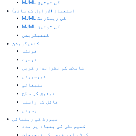
MJML کی توثیق
استعمال (لاراول کے ساتھ)
MJML کی رینڈرنگ
MJML کی توثیق
کنفیگریشن
کنفیگریشن
فونٹس
تبصرے
شاملات کو نظرانداز کریں
خوبصورتی
منیفائی
توثیق کی سطح
فائل کا راستہ
رسوئی
سپورٹ کی رہنمائی
کمیونٹی کی بنیاد پر مدد
کیڑے اور فیچر کی ترجیحات