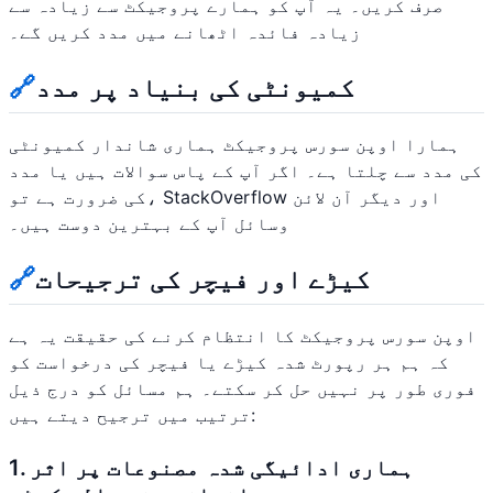
صرف کریں۔ یہ آپ کو ہمارے پروجیکٹ سے زیادہ سے
زیادہ فائدہ اٹھانے میں مدد کریں گے۔
کمیونٹی کی بنیاد پر مدد
🔗
ہمارا اوپن سورس پروجیکٹ ہماری شاندار کمیونٹی
کی مدد سے چلتا ہے۔ اگر آپ کے پاس سوالات ہیں یا مدد
کی ضرورت ہے تو، StackOverflow اور دیگر آن لائن
وسائل آپ کے بہترین دوست ہیں۔
کیڑے اور فیچر کی ترجیحات
🔗
اوپن سورس پروجیکٹ کا انتظام کرنے کی حقیقت یہ ہے
کہ ہم ہر رپورٹ شدہ کیڑے یا فیچر کی درخواست کو
فوری طور پر نہیں حل کر سکتے۔ ہم مسائل کو درج ذیل
ترتیب میں ترجیح دیتے ہیں:
1. ہماری ادائیگی شدہ مصنوعات پر اثر