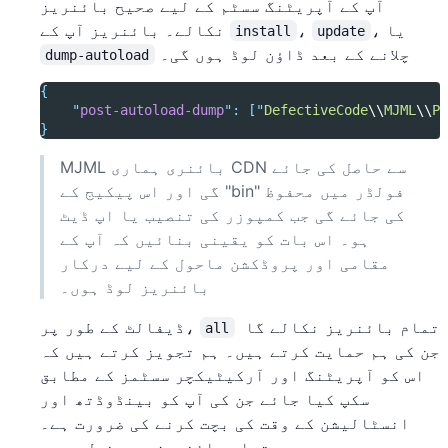
آپ کے آپریٹنگ سسٹم کے لیے صحیح بائنریز
، یا
،
نکالے۔ بائنریز آپ کے
install
update
چلانے کے بعد ڈاؤن لوڈ ہوں گی۔
dump-autoload
{
"
post-autoload-dump
"
:
[
"
DefectiveCode
\\
MJML
\\
Pu
}
MJML بائنری ہماری CDN سے حاصل کی جائے
گی اور اس پیکیج کے "bin" فولڈر میں محفوظ
کی جائے گی جب کمپوزر کی تنصیب یا اپ ڈیٹ
ہو۔ اس بات کو یقینی بنائیں کہ آپ کے
مقامی اور پروڈکشن ماحول کے لیے درکار
بائنریز لوڈ ہوں۔
تمام بائنریز نکالے گا
ڈیفالٹ کے طور پر،
all
جن کی ہم حمایت کرتے ہیں۔ ہم تجویز کرتے ہیں کہ
اس کو آپریٹنگ اور آرکیٹیکچر سسٹمز کے مطابق
سکپ کیا جائے جن کی آپ کو بینڈوڈتھ اور
انسٹالیشن کے وقت کی بچت کرنے کی ضرورت ہے۔
دستیاب بائنریز درج ذیل ہیں۔