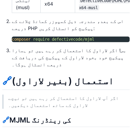
لینکس
DefectiveCode\MJML\Pu
x64
(musl)
x64-musl
اس کے بعد، مندرجہ ذیل کمپوزر کمانڈ چلانے کے
ذریعے PHP پیکیج کو انسٹال کریں:
composer
require
defectivecode/mjml
بس! اگر لاراول کا استعمال کر رہے ہیں تو ہمارا
پیکیج خود بخود لاراول کے پیکیج کی دریافت کے
ذریعے انسٹال ہوگا۔
استعمال (بغیر لاراول)
🔗
اگر آپ لاراول کا استعمال کر رہے ہیں تو نیچے
لاراول کے ساتھ استعمال دیکھیں۔
MJML کی رینڈرنگ
🔗