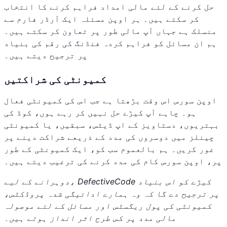
حل کرنے کے لئے مالی امداد فراہم کرنے کا انتخاب
کر سکتے ہیں۔ ہر اوپن مسئلہ ایک آرڈر فارم سے
منسلک ہے جہاں آپ مالی طور پر تعاون کر سکتے ہیں۔
ہم ان مسائل کو فراہم کردہ فنڈنگ کی رقم کی بنیاد
پر ترجیح دیتے ہیں۔
کمیونٹی کی شراکتیں
اوپن سورس اس وقت بڑھتا ہے جب اس کی کمیونٹی فعال
ہو۔ چاہے آپ کیڑے حل نہیں کر رہے ہوں، کوڈ کی
بہتریوں، دستاویز کے اپ ڈیٹس، سبقیں، یا کمیونٹی
چینلز میں دوسروں کی مدد کے ذریعے شراکت دینے پر
غور کریں۔ ہم بالعموم سب کو، ایک کمیونٹی کے طور
پر، اوپن سورس کام کی مدد کرنے کی ترغیب دیتے ہیں۔
دوہرانے کے لیے، DefectiveCode کیڑے کو اس بنیاد
پر ترجیح دے گا کہ وہ ہمارے ادائیگی شدہ پروڈکٹس،
کمیونٹی کی پول ریگسٹس اور مسائل کے لئے موصولہ
مالی مدد پر کس طرح اثر انداز ہوتے ہیں۔