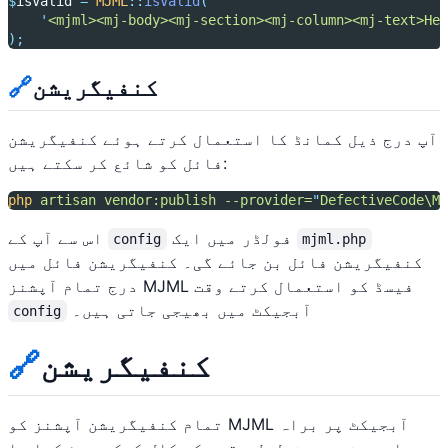
$
isValid 
=
MJML
::
isValid
(
'
<mjml><mj-body><mj-section><mj-column><mj-text>Hel
);
کنفیگریشن
🔗
آپ درج ذیل کمانڈ کا استعمال کرتے ہوئے کنفیگریشن
فائل کو شائع کر سکتے ہیں:
php
artisan
vendor:publish
--provider=
"
DefectiveCode\MJ
فولڈر میں ایک
اس سے آپ کے
config
mjml.php
کنفیگریشن فائل بن جائے گی۔ کنفیگریشن فائل میں
درج تمام آپشنز MJML فیسڈ کو استعمال کرتے وقت
آبجیکٹ میں بھیجی جاتی ہیں۔
config
کنفیگریشن
🔗
تمام کنفیگریشن آپشنز کو MJML آبجیکٹ پر براہ