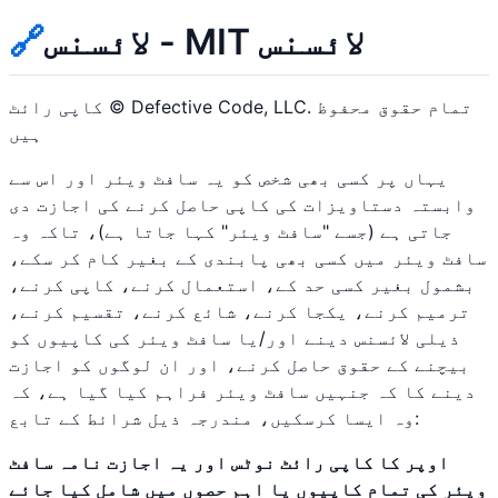
لائسنس - MIT لائسنس
🔗
کاپی رائٹ © Defective Code, LLC. تمام حقوق محفوظ
ہیں
یہاں پر کسی بھی شخص کو یہ سافٹ ویئر اور اس سے
وابستہ دستاویزات کی کاپی حاصل کرنے کی اجازت دی
جاتی ہے (جسے "سافٹ ویئر" کہا جاتا ہے)، تاکہ وہ
سافٹ ویئر میں کسی بھی پابندی کے بغیر کام کر سکے،
بشمول بغیر کسی حد کے، استعمال کرنے، کاپی کرنے،
ترمیم کرنے، یکجا کرنے، شائع کرنے، تقسیم کرنے،
ذیلی لائسنس دینے اور/یا سافٹ ویئر کی کاپیوں کو
بیچنے کے حقوق حاصل کرنے، اور ان لوگوں کو اجازت
دینے کا کہ جنہیں سافٹ ویئر فراہم کیا گیا ہے، کہ
وہ ایسا کرسکیں، مندرجہ ذیل شرائط کے تابع:
اوپر کا کاپی رائٹ نوٹس اور یہ اجازت نامہ سافٹ
ویئر کی تمام کاپیوں یا اہم حصوں میں شامل کیا جائے