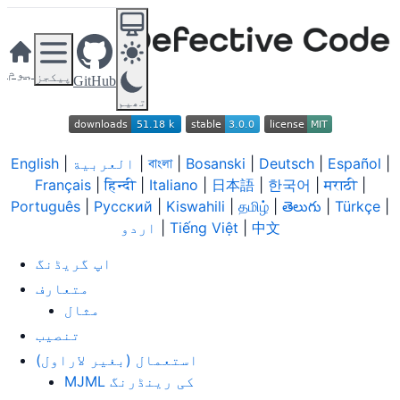
ہوم
پیکجز
GitHub
تھیم
|
Español
|
Deutsch
|
Bosanski
|
বাংলা
|
العربية
|
English
Français
|
हिन्दी
|
Italiano
|
日本語
|
한국어
|
मराठी
|
Português
|
Русский
|
Kiswahili
|
தமிழ்
|
తెలుగు
|
Türkçe
|
中文
|
Tiếng Việt
|
اردو
اپ گریڈنگ
متعارف
مثال
تنصیب
استعمال (بغیر لاراول)
MJML کی رینڈرنگ