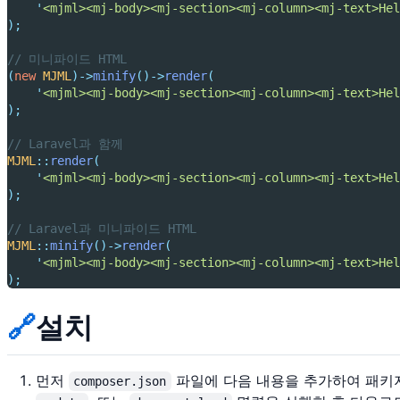
'
<mjml><mj-body><mj-section><mj-column><mj-text>Hel
);
// 미니파이드 HTML
(
new
MJML
)->
minify
()->
render
(
'
<mjml><mj-body><mj-section><mj-column><mj-text>Hel
);
// Laravel과 함께
MJML
::
render
(
'
<mjml><mj-body><mj-section><mj-column><mj-text>Hel
);
// Laravel과 미니파이드 HTML
MJML
::
minify
()->
render
(
'
<mjml><mj-body><mj-section><mj-column><mj-text>Hel
);
🔗
설치
먼저
파일에 다음 내용을 추가하여 패키
composer.json