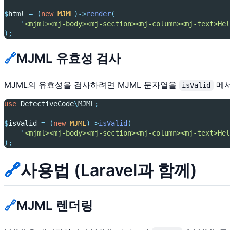
$
html 
=
(
new
MJML
)->
render
(
'
<mjml><mj-body><mj-section><mj-column><mj-text>Hel
);
🔗
MJML 유효성 검사
MJML의 유효성을 검사하려면 MJML 문자열을
메서
isValid
use
DefectiveCode
\
MJML
;
$
isValid 
=
(
new
MJML
)->
isValid
(
'
<mjml><mj-body><mj-section><mj-column><mj-text>Hel
);
🔗
사용법 (Laravel과 함께)
🔗
MJML 렌더링