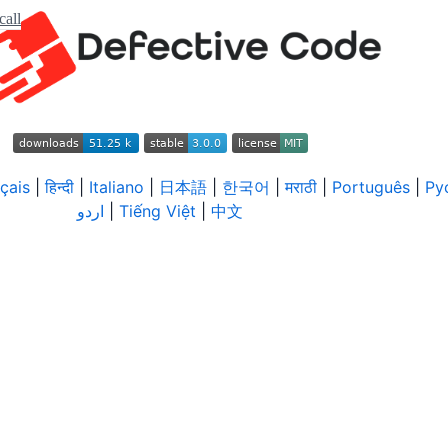
call
çais
|
हिन्दी
|
Italiano
|
日本語
|
한국어
|
मराठी
|
Português
|
Ру
اردو
|
Tiếng Việt
|
中文