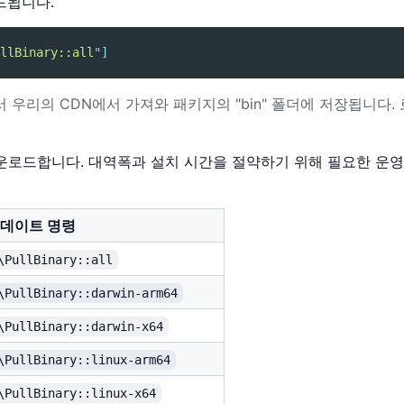
드됩니다.
llBinary::all
"
]
 우리의 CDN에서 가져와 패키지의 "bin" 폴더에 저장됩니다.
운로드합니다. 대역폭과 설치 시간을 절약하기 위해 필요한 운영
 업데이트 명령
\PullBinary::all
\PullBinary::darwin-arm64
\PullBinary::darwin-x64
\PullBinary::linux-arm64
\PullBinary::linux-x64