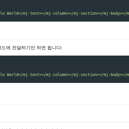
lo World</mj-text></mj-column></mj-section></mj-body></m
드에 전달하기만 하면 됩니다:
lo World</mj-text></mj-column></mj-section></mj-body></m