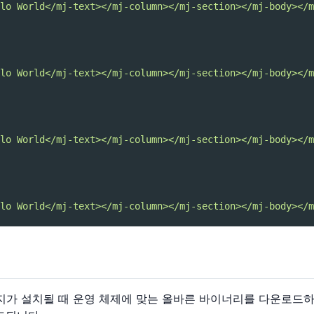
lo World</mj-text></mj-column></mj-section></mj-body></m
lo World</mj-text></mj-column></mj-section></mj-body></m
lo World</mj-text></mj-column></mj-section></mj-body></m
lo World</mj-text></mj-column></mj-section></mj-body></m
지가 설치될 때 운영 체제에 맞는 올바른 바이너리를 다운로드