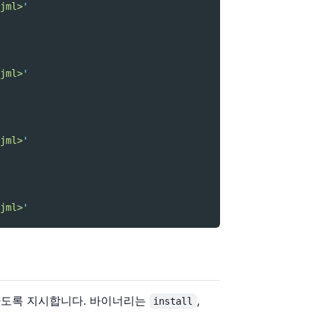
jml>
'
jml>
'
jml>
'
jml>
'
하도록 지시합니다. 바이너리는
,
install