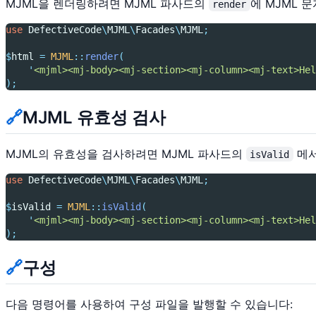
MJML을 렌더링하려면 MJML 파사드의
에 MJML 
render
use
DefectiveCode
\
MJML
\
Facades
\
MJML
;
$
html 
=
MJML
::
render
(
'
<mjml><mj-body><mj-section><mj-column><mj-text>Hel
);
🔗
MJML 유효성 검사
MJML의 유효성을 검사하려면 MJML 파사드의
메서
isValid
use
DefectiveCode
\
MJML
\
Facades
\
MJML
;
$
isValid 
=
MJML
::
isValid
(
'
<mjml><mj-body><mj-section><mj-column><mj-text>Hel
);
🔗
구성
다음 명령어를 사용하여 구성 파일을 발행할 수 있습니다: