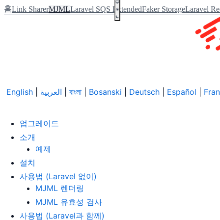
홈
Link Sharer
MJML
Laravel SQS Extended
Faker Storage
Laravel Re
English
|
العربية
|
বাংলা
|
Bosanski
|
Deutsch
|
Español
|
Fran
업그레이드
소개
예제
설치
사용법 (Laravel 없이)
MJML 렌더링
MJML 유효성 검사
사용법 (Laravel과 함께)