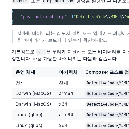
, 또는
명령을 실행한 후 다운로
update
dump-autoload
{
"
post-autoload-dump
"
:
[
"
DefectiveCode
\\
MJML
\\
Pu
}
MJML 바이너리는 컴포저 설치 또는 업데이트 과정에서
한 바이너리가 로드되어 있는지 확인하세요.
기본적으로
은 우리가 지원하는 모든 바이너리를 다
all
장합니다. 사용 가능한 바이너리는 다음과 같습니다.
운영 체제
아키텍처
Composer 포스트
전체
전체
DefectiveCode\MJML
Darwin (MacOS)
arm64
DefectiveCode\MJML
Darwin (MacOS)
x64
DefectiveCode\MJML
Linux (glibc)
arm64
DefectiveCode\MJML
Linux (glibc)
x64
DefectiveCode\MJML