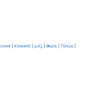
сский
|
Kiswahili
|
தமிழ்
|
తెలుగు
|
Türkçe
|